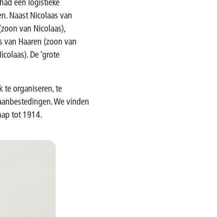
had een logistieke
en. Naast Nicolaas van
zoon van Nicolaas),
us van Haaren (zoon van
colaas). De ‘grote
 te organiseren, te
p aanbestedingen. We vinden
hap tot 1914.