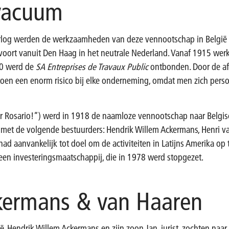
 vacuum
orlog werden de werkzaamheden van deze vennootschap in België 
voort vanuit Den Haag in het neutrale Nederland. Vanaf 1915 we
20 werd de
SA Entreprises de Travaux Public
ontbonden. Door de a
toen een enorm risico bij elke onderneming, omdat men zich perso
ar Rosario!”) werd in 1918 de naamloze vennootschap naar Belgis
n met de volgende bestuurders: Hendrik Willem Ackermans, Henri 
ad aanvankelijk tot doel om de activiteiten in Latijns Amerika op
een investeringsmaatschappij, die in 1978 werd stopgezet.
kermans & van Haaren
ë. Hendrik Willem Ackermans en zijn zoon Jan, jurist, zochten naa