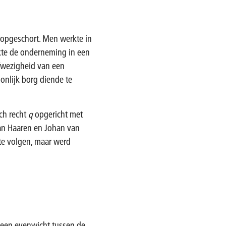
opgeschort. Men werkte in
rkte de onderneming in een
fwezigheid van een
onlijk borg diende te
ch recht
q
opgericht met
van Haaren en Johan van
 te volgen, maar werd
r een evenwicht tussen de